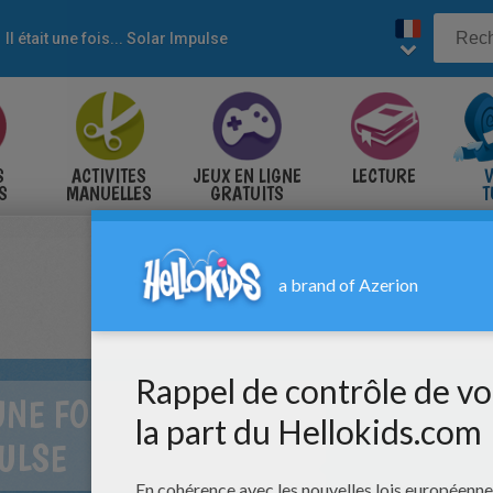
Il était une fois... Solar Impulse
S
ACTIVITES
JEUX EN LIGNE
LECTURE
V
S
MANUELLES
GRATUITS
T
S
UNE FOIS... SOLAR
ULSE