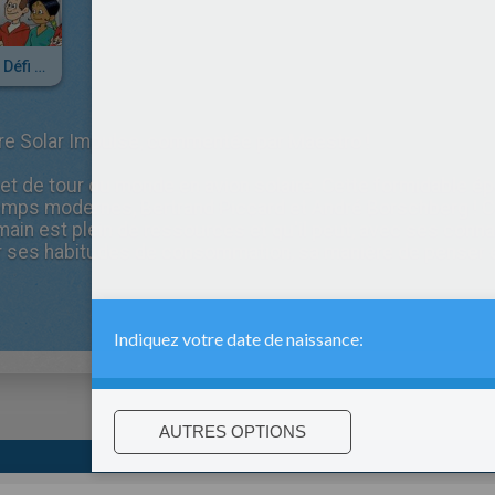
Un Incroyable Défi - Episode 01
ure Solar Impulse, commentée par Maestro !
jet de tour du monde en avion solaire. Cette formidable é
emps modernes, Bertrand Piccard et André Borschberg ! C
main est plein de ressources et qu'il peut, avec ses conn
 ses habitudes de consommation, sa manière de penser et 
:
support@hellokids.com
|
Conditions
|
Cookies
|
Paramètres de c