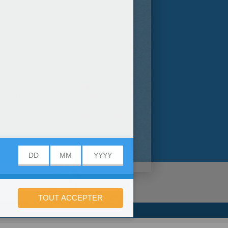
popée a débuté le 9 mars d'Abu
es derniers veulent montrer
aissances scientifiques,
d'être, pour vivre mieux et plus
onfidentialité