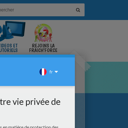
IDÉOS ET
REJOINS LA
UTORIELS
FRAICH'FORCE