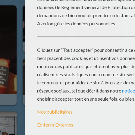
La Préparation Des Pilotes - Episode 06
Les Aides Extérieures - Episode 05
Un Surprenant Cockpit - Episode 04
Pourquoi Abu Dhabi - Episode 03