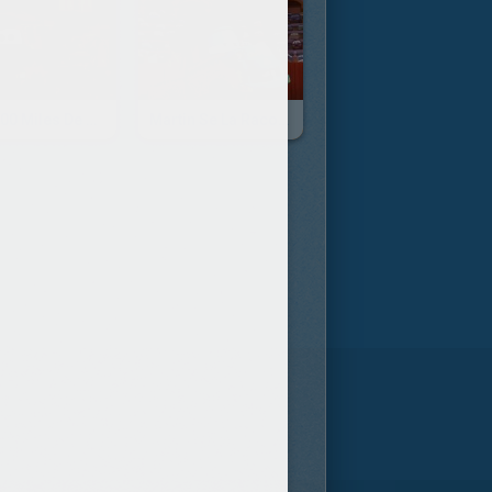
Les 500 Miles De Radiator Springs
Martin Se La Raconte : El Martindor