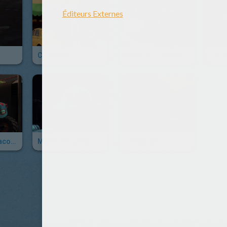
Ca Tourne !
Martin À La Rescousse : Martin Le Grand
Martin Se La Raconte : Martin Poids Lourd
Martin Se La Raconte : Martin Volant Non Identifié
Le Hoquet