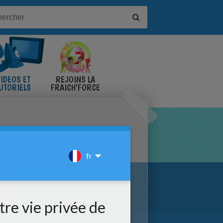
IDÉOS ET
REJOINS LA
UTORIELS
FRAICH'FORCE