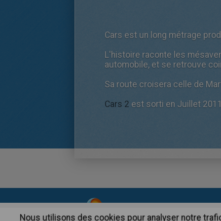
Cars est un long métrage produ
L'histoire raconte les mésave
automobile, et se retrouve coi
Sa route croisera celle de Mar
Cars 2
est sorti en Juillet 2011
About
|
Advertising
| Contact
Nous utilisons des cookies pour analyser notre trafi