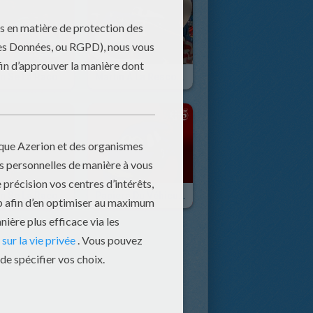
Martin Se La Raconte : El Martindor
Martin À La Rescousse : Martin Le Grand
Martin Se La Raconte : Heavy Metal Martin
Papiers Du Véhicule