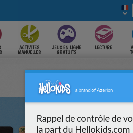
S
ACTIVITES
JEUX EN LIGNE
LECTURE
V
S
MANUELLES
GRATUITS
T
S