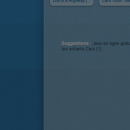
Life Is A Highway (La Chanson De Cars)
Suggestions :
Jeux en ligne gratu
les enfants Cars (1)