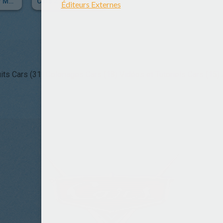
Cars Toon - Air Martin
Cars 2
its Cars (31)
Coloriages Cars (18)
Vidéos et Tutoriels Cars (15)