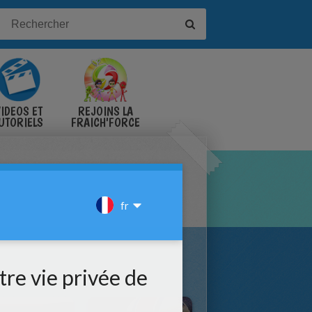
IDÉOS ET
REJOINS LA
UTORIELS
FRAICH'FORCE