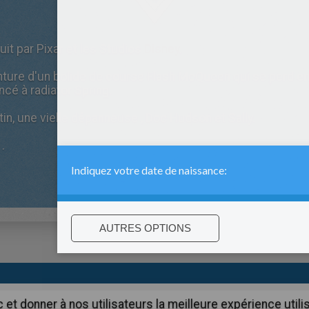
it par Pixar et les Studios
Disney
.
nture d'un bolide de course Flash McQueen qui se perd e
ncé à radiator Spring.
tin, une vielle dépanneuse , Doc Hudson et Sally.
.
:
support@hellokids.com
|
Conditions
|
Cookies
|
Paramètres de c
c et donner à nos utilisateurs la meilleure expérience util