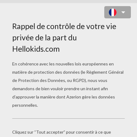
LE CHAT GARDIEN DE MOUTONS
L'abominable Cafard Des Neiges
Panique Au Pôle Nord