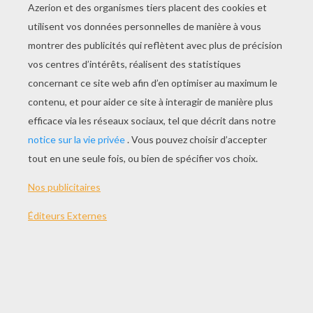
Rabat-Joie
L'anniversaire De Joey
Ne Pas Se Pencher À La Fenêtre
Rêve