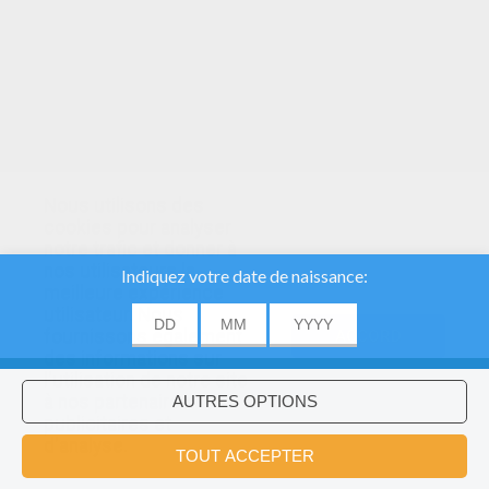
Nous utilisons des
cookies pour analyser
notre trafic et donner à
nos utilisateurs la
meilleure expérience
utilisateur. Nous
fournissons également
ACCORD
des informations sur
l'utilisation de notre site
à nos partenaires
publicitaires et
Voulez-vous installer l'application
×
d'analyse.
Hellokids?
OK