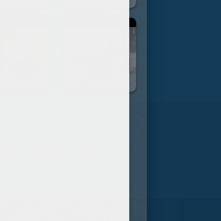
apin De Noël
Le Lapin De Glace
 l'aider à l'assécher, Monsieur
rté par les flots. Ils
tous les amis entreprennent