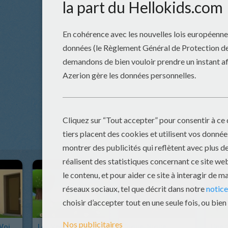
Les Nouveaux Voisins
Les Voitures De Course
Pique-Nique