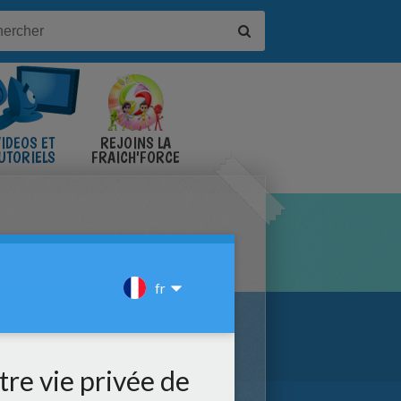
IDÉOS ET
REJOINS LA
UTORIELS
FRAICH'FORCE