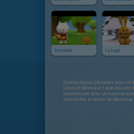
Carnaval
La Luge
Il pleut depuis plusieurs jours et
Chien et Monsieur Lapin doivent ai
construisent donc un nouveau pont
d'assécher le terrier de Monsieur 