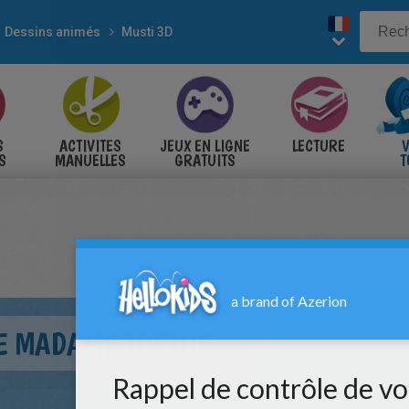
Dessins animés
Musti 3D
S
ACTIVITES
JEUX EN LIGNE
LECTURE
V
S
MANUELLES
GRATUITS
T
S
E MADAME TORTUE