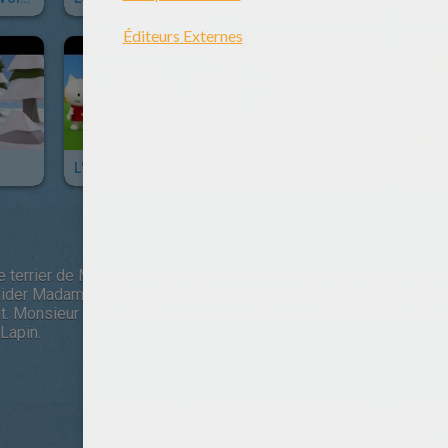
L'ombre
Bonhomme De Neige
Le S
 le terrier de Monsieur Lapin est sous eau. Avant que Musti puisse
der Madame Tortue à traverser le ruisseau, car le pont a été empo
. Monsieur Lapin tombe dans l'eau et est tout trempé. Ensuite, 
Lapin.