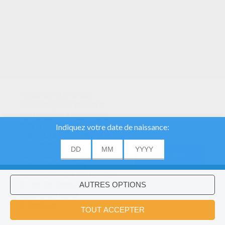
Nous utilisons des
cookies pour analyser
notre trafic et donner à
nos utilisateurs la
meilleure expérience
utilisateur. Nous
fournissons également
ACCORD
des informations sur
l'utilisation de notre site
à nos partenaires
publicitaires et
Voulez-vous installer l'application
×
d'analyse.
Hellokids?
OK