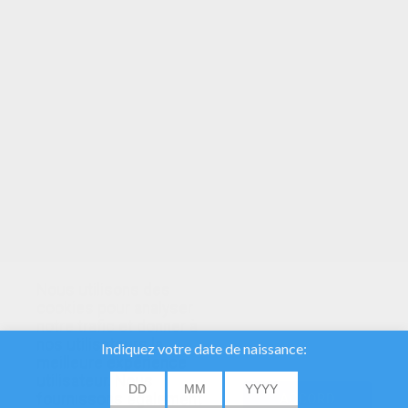
VOTRE NOTE
Nous utilisons des
cookies pour analyser
notre trafic et donner à
nos utilisateurs la
meilleure expérience
utilisateur. Nous
fournissons également
ACCORD