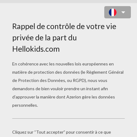
Bugs Bunny doit échapper à Vil Coyote à
tout prix!