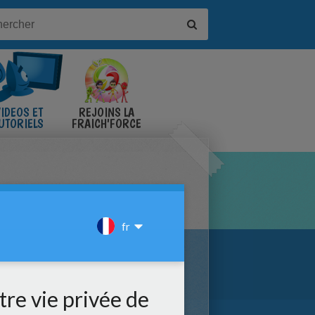
IDÉOS ET
REJOINS LA
UTORIELS
FRAICH'FORCE