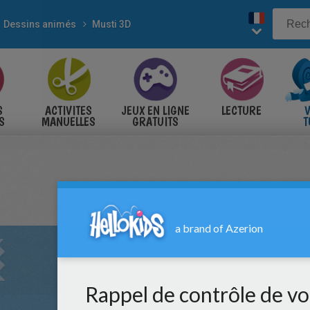
Dessins animés
Musti 3D
S
ACTIVITES
JEUX EN LIGNE
LECTURE
V
S
MANUELLES
GRATUITS
T
S