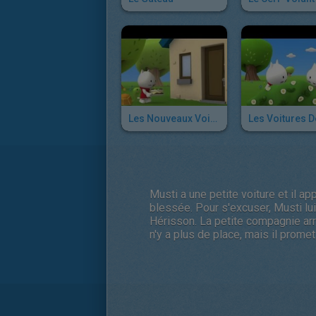
Les Nouveaux Voisins
Musti a une petite voiture et il 
blessée. Pour s'excuser, Musti l
Hérisson. La petite compagnie arriv
n'y a plus de place, mais il prome