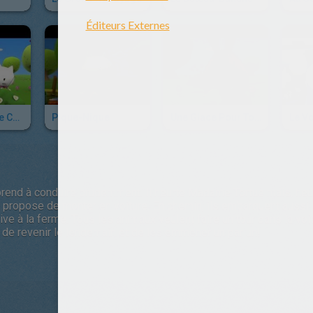
Les Voitures De Course
Pique-Nique
Une Glace Pour Tout Le Monde
Le V
apprend à conduire prudemment. Il heurte Madame Tortue mais, heu
ui propose de monter en voiture. En chemin, ils embarquent aus
e à la ferme. Tous les animaux veulent faire un tour dans la voitu
t de revenir le lendemain et de les emmener un par un!