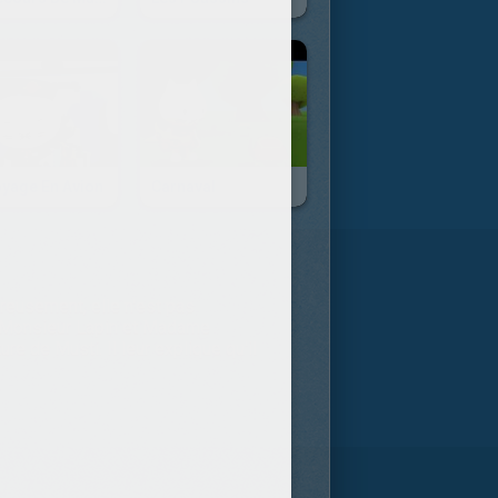
oyage En Avion
Carnaval
reusement, elle n'est pas
si Monsieur Lapin et Madame
re de Musti. Il leur explique qu'il