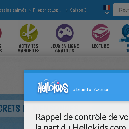
essins animés
Flipper et Lopaka
Saison 3
S
ACTIVITES
JEUX EN LIGNE
LECTURE
V
S
MANUELLES
GRATUITS
T
S
ECRETS ET MENSONGES