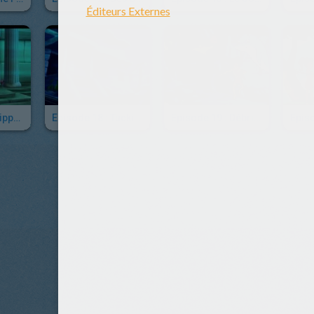
Episode 17 : Flipper Hypnotisé
Episode 18 : Tucki Yacki
Episode 19 : Débris Spaciaux