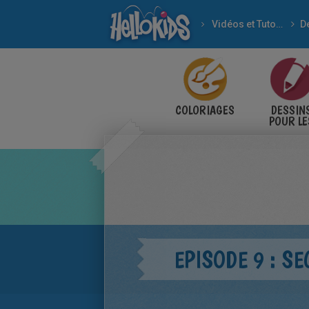
Vidéos et Tutoriels
D
COLORIAGES
DESSIN
POUR LE
ENFANT
EPISODE 9 : S