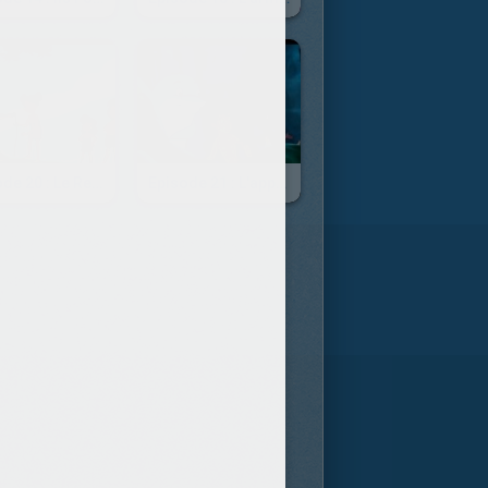
Episode 20 : Le Requin Robot
Episode 21 : L'apparition De La Statue