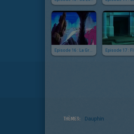
Episode 16 : La Grande Tempête
THÈMES:
Dauphin