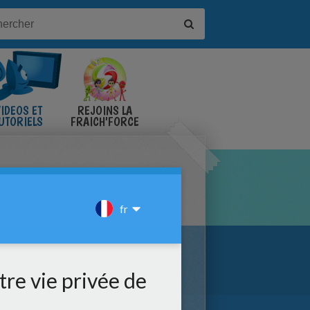
IDÉOS ET
REJOINS LA
UTORIELS
FRAICH'FORCE