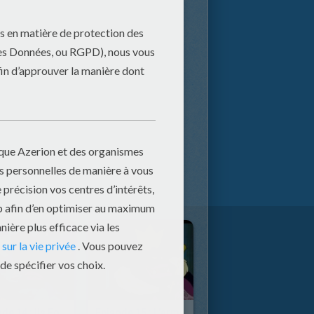
Episode 14 : Ils Font Tous Ce Que Dexter Souhaite !
Episode 15 : L'armée Des Gargouilles