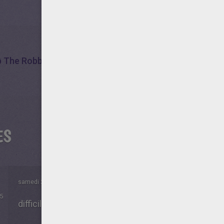
 The Robber 3
Bob
ES
samedi 25 Mars 2017 à 19h36
5
difficile sur tout les camera