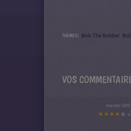
THÈMES:
Bob The Robber
Bob
VOS COMMENTAIR
mester 009
4
/