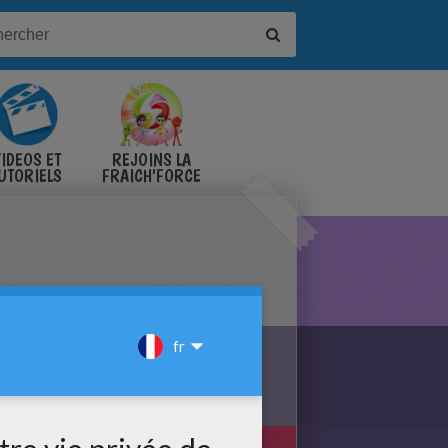
IDÉOS ET
REJOINS LA
UTORIELS
FRAICH'FORCE