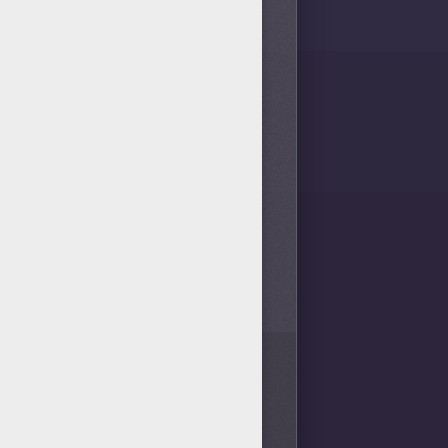
1
vote(s) - Note moyenne
4
/
5