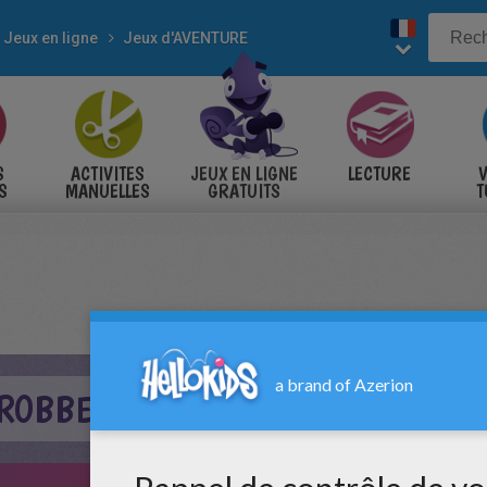
Jeux en ligne
Jeux d'AVENTURE
S
ACTIVITES
JEUX EN LIGNE
LECTURE
V
S
MANUELLES
GRATUITS
T
S
 ROBBER 3