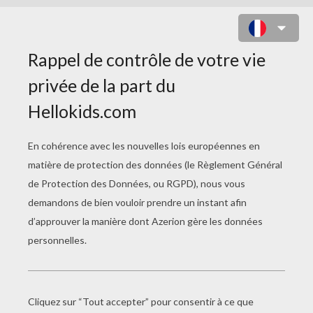
JEU : ZOMBIE MISSION