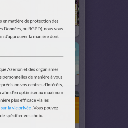
Jeu De Labyrinthe DORA ET LA CITE PERDUE N°2
Jeu De Labyrinthe DORA ET LA CITE PERDUE
 Connect
Frog Puzzle