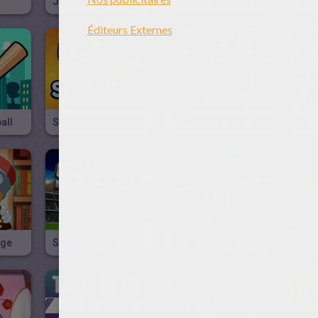
Just One
Stickjet Challenge
Paper
all
Stick Golf
Yatzy Challenge
nge
Smart Soccer
Cooking Fast: Hotdogs And Burgers
Thro