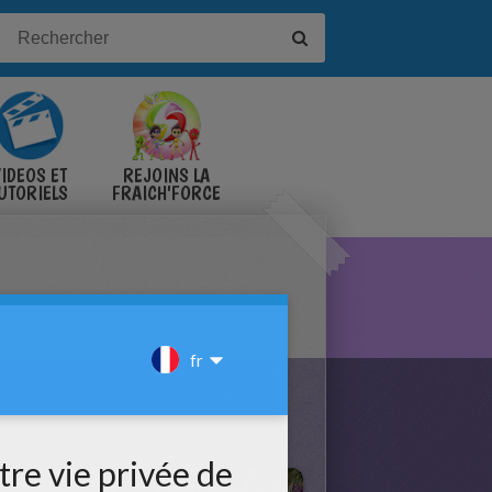
IDÉOS ET
REJOINS LA
UTORIELS
FRAICH'FORCE