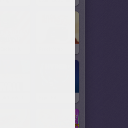
 Flight
Death Race Online
Cube Endless Jumping
Race Inferno
ugh The Wall
Hyper Hit