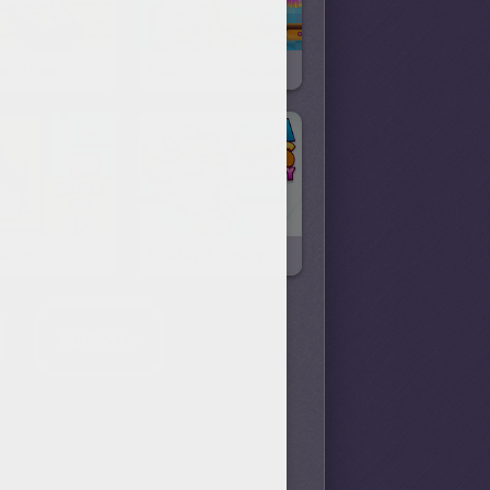
age Rush
Cute Puppy Rescue
It Up
Ella Hip Surgery
SUIVANT »