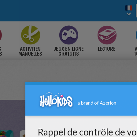
S
ACTIVITES
JEUX EN LIGNE
LECTURE
V
S
MANUELLES
GRATUITS
T
S