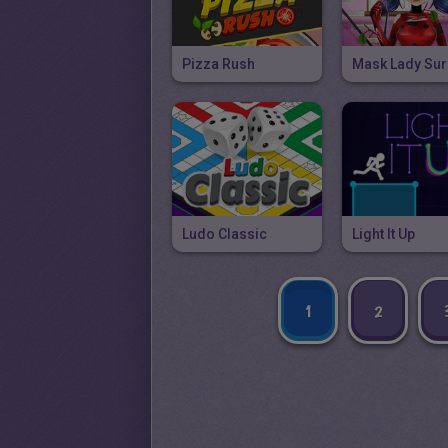
Pizza Rush
Mask Lady Sur
Ludo Classic
Light It Up
1
2