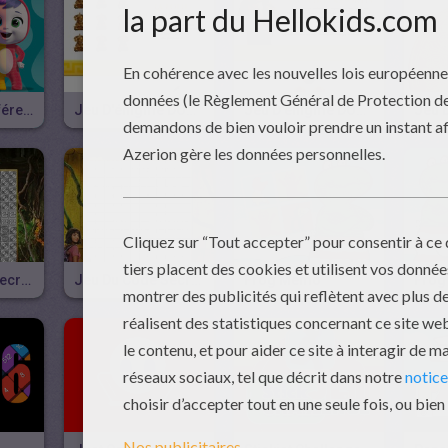
Le Jeu Des Différences Des CRY BABIES MAGIC TEARS !
Jeu D'énigme DORA ET LA CITE PERDUE N°2
Jeu D'énigme DORA ET LA CITE PERDUE
Jeu Du Code Secret DORA ET LA CITE PERDUE N°2
Jeu Du Code Secret DORA ET LA CITE PERDUE
Frog Memo
Frog