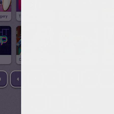
gery
Tiny Bump
Darts Online
Saus
Carley Fun Tattoo
Gun Battle 2
Tape 
3
4
5
6
7
8
9
1...
10
...18