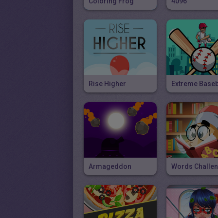
Coloring Frog
4096
Rise Higher
Extreme Baseb
Armageddon
Words Challe