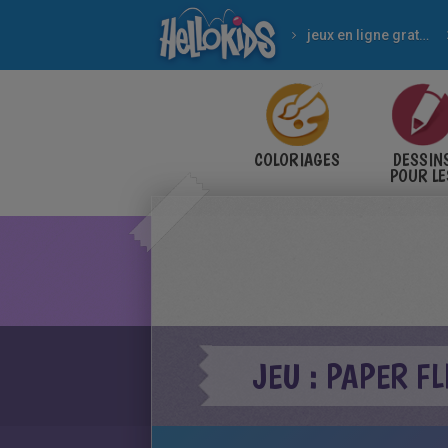
jeux en ligne gratuits
COLORIAGES
DESSIN
POUR LE
ENFANT
JEU : PAPER FL