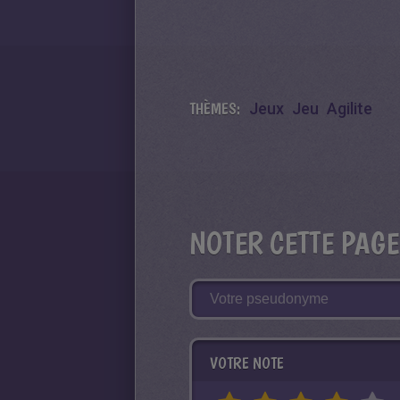
THÈMES:
Jeux
Jeu
Agilite
NOTER CETTE PAGE
VOTRE NOTE