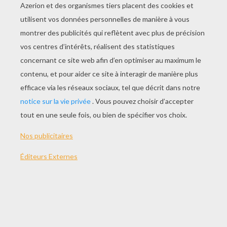
JOUER
THÈMES:
Grenouille
Jeux
Jeu
Tête