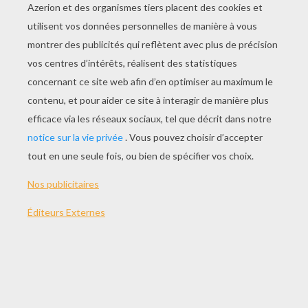
Frog Puzzle
4096
Sudoku Challenge Online
Words Cracker
AUTRE CONTENU