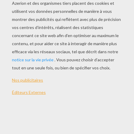
JOUER
THÈMES:
Halloween
Jeux
Jeu
Tête