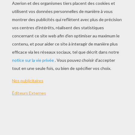
JOUER
THÈMES:
Jeux
Jeu
Tête