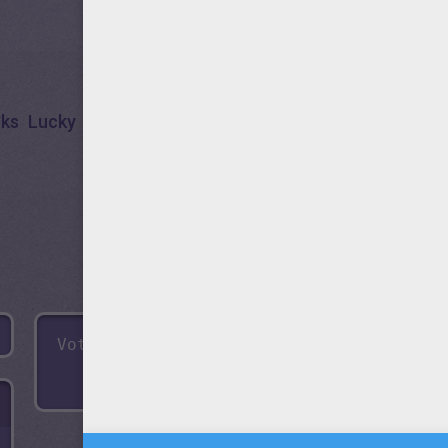
cks
Lucky