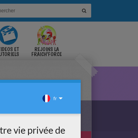
IDÉOS ET
REJOINS LA
UTORIELS
FRAICH'FORCE