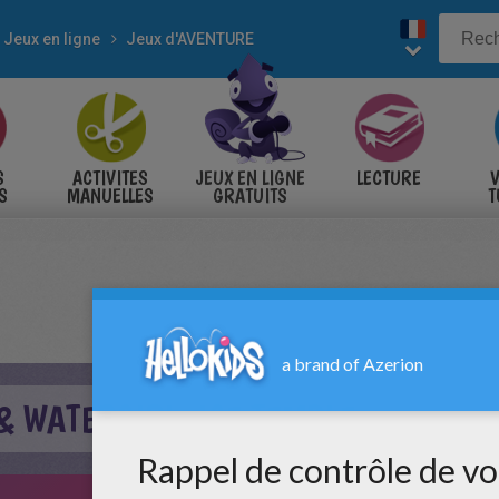
Jeux en ligne
Jeux d'AVENTURE
S
ACTIVITES
JEUX EN LIGNE
LECTURE
V
S
MANUELLES
GRATUITS
T
S
& WATERGIRL: ICE TEMPLE