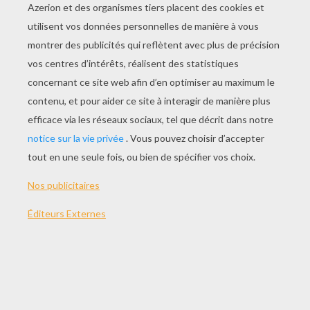
trois ânes qui constituaient toute sa fortune.
Un jour Ali-Baba achevait de couper sa charge
de bois lorsqu'il distingua une troupe de
cavaliers qui s'avançaient dans sa direction.
Craignant d'avoir affaire à des voleurs, il
abandonna ses ânes et monta sur un gros arbre
touffu.
Les cavaliers mirent pied à terre, ils étaient
quarante. Le chef de la bande se dirigea vers un
rocher situé près du gros arbre où Ali-Baba
s'était réfugié, écarta les broussailles et
prononça :
« Sésame, ouvre-toi ! » Aussitôt, une porte
s'ouvrit, les brigands s'y engouffrèrent, le chef
entra le dernier et la porte se referma sur lui.