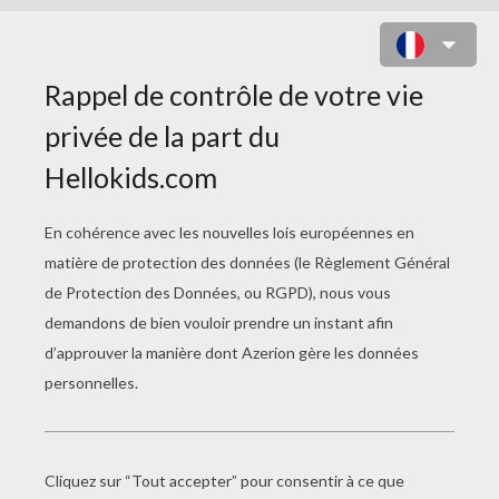
ALI-BABA ET LES QUARANTE
VOLEURS
PAGE 1 / 10
I
l y avait une fois, dans une ville de Perse, deux
frères nommés Kassim et Ali-Baba. Kassim était
riche tandis qu'Ali-Baba était pauvre. Pour
gagner sa vie et celle de ses enfants, il allait
couper du bois dans la forêt voisine, et le
ramenait à la ville, pour le vendre, chargé sur