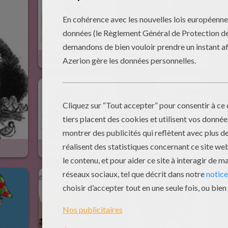
Le Lutin
Le Château Sous La Mer
Barbe-Rouge
Il Était Une Fois La Solidarité