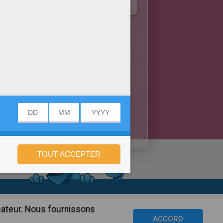
 Et Le Magicien
La Serviette Magique
onfidentialité
isateur. Nous fournissons
©2016 Azerion. All rights reserved.
ACCORD