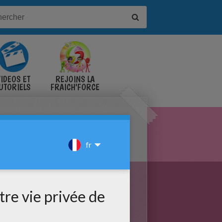
IDÉOS ET
REJOINS LA
UTORIELS
FRAICH'FORCE