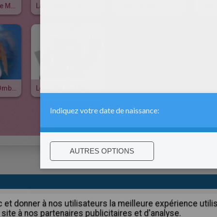
Zibi Et La Bague Magique
La Fillette Et Le Savant Fou
Catamagoty
Jean
L'origine Des Ombres
Le Conte De Mad - Jac Le Pirate
:
support@hellokids.com
|
Conditions
|
Cookies
|
Paramètres de c
c et donner à nos utilisateurs la meilleure expérience util
site à nos partenaires publicitaires et d'analyse.