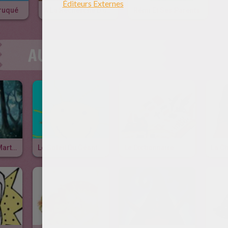
Truqué
A La Recherche D'un Trésor
Rémi Et Ses Parents
AUTRE CONTENU
La Petite Fille Martyre
Le Soleil Du Géant
Le Dictionnaire