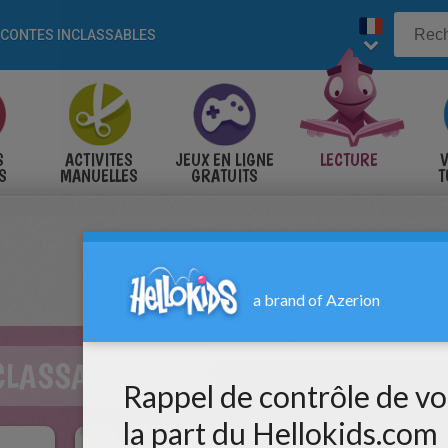
CONTES INCLASSABLES
S
ACTIVITES
JEUX EN LIGNE
LECTURE
V
S
MANUELLES
GRATUITS
T
S
CLASSABLES