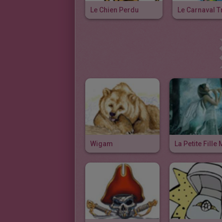
Le Chien Perdu
Le Carnaval 
Wigam