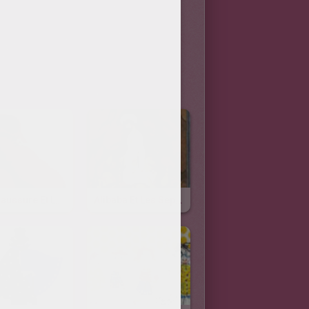
La Chaussure Et Le Cul-De-Jatte
Alibaba Et Les Sept Voleurs