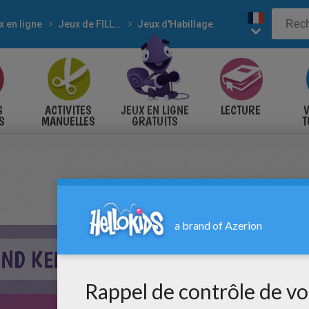
x en ligne
Jeux de FILLES
Jeux d'Habillage
S
ACTIVITES
JEUX EN LIGNE
LECTURE
V
S
MANUELLES
GRATUITS
T
S
AND KEN CHRISTMAS