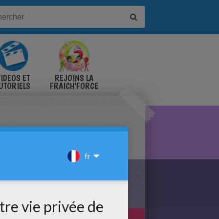
IDÉOS ET
REJOINS LA
UTORIELS
FRAICH'FORCE