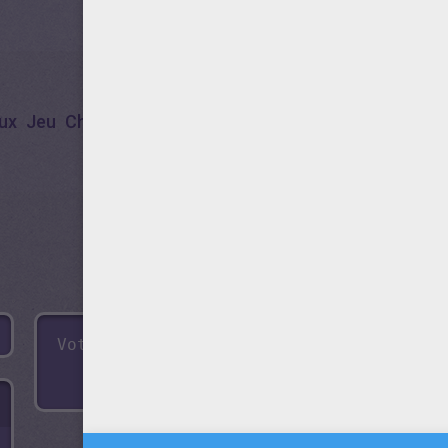
ux
Jeu
Christmas
Habillage