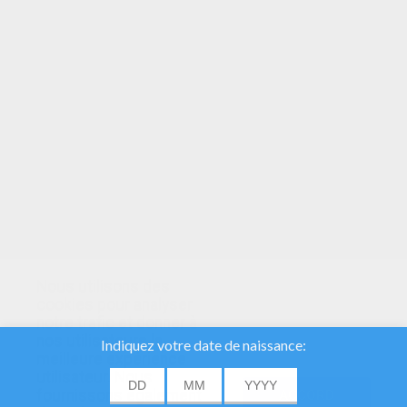
VOTRE NOTE
Nous utilisons des
cookies pour analyser
notre trafic et donner à
nos utilisateurs la
meilleure expérience
utilisateur. Nous
fournissons également
ACCORD