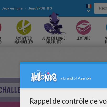
Jeux en ligne
Jeux SPORTIFS
S
ACTIVITES
JEUX EN LIGNE
LECTURE
V
S
MANUELLES
GRATUITS
T
S
 CHALLENGE