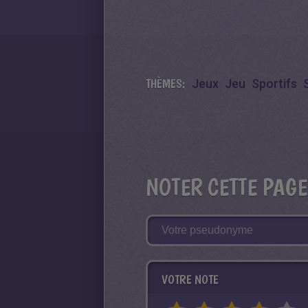
THÈMES:
Jeux
Jeu
Sportifs
NOTER CETTE PAGE
VOTRE NOTE