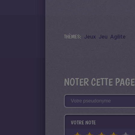
THÈMES:
Jeux
Jeu
Agilite
NOTER CETTE PAGE
VOTRE NOTE