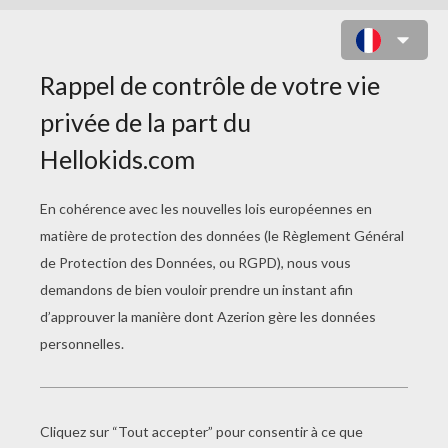
JEU : PRINCESS POPPINS