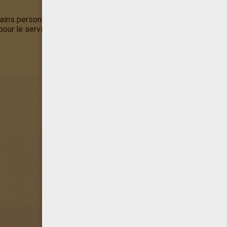
tains personnages peuvent recevoir les "
clés de la ville
". Cette 
our le service rendu à la ville en question. Ici,
Spider-Man
la reç