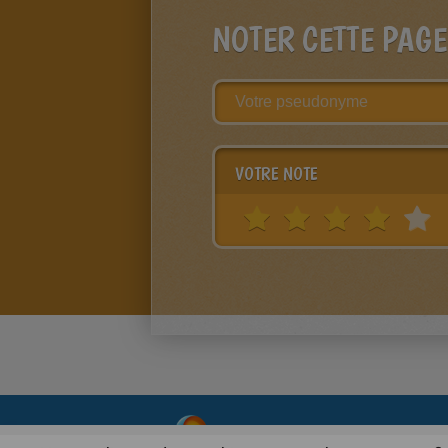
NOTER CETTE PAGE
VOTRE NOTE
About
|
Advertising
| Contact