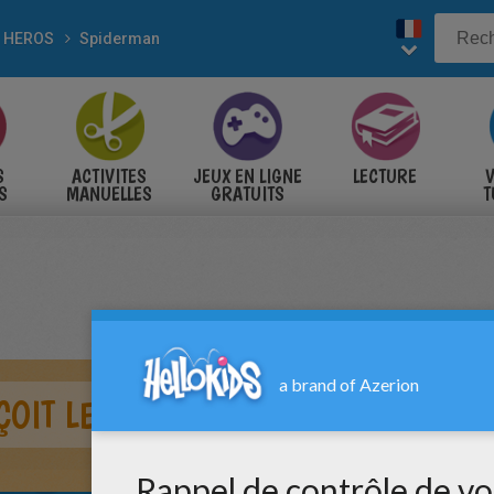
 HEROS
Spiderman
S
ACTIVITES
JEUX EN LIGNE
LECTURE
V
S
MANUELLES
GRATUITS
T
S
OIT LES CLÉS DE LA VILLE