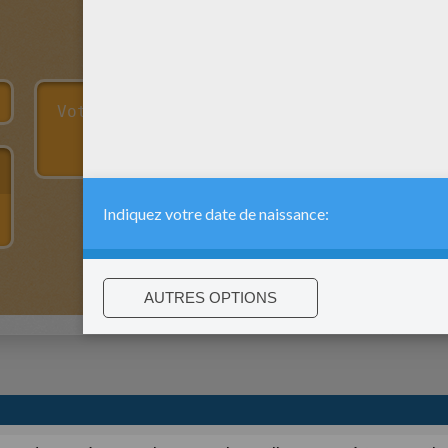
:
support@hellokids.com
|
Conditions
|
Cookies
|
Paramètres de c