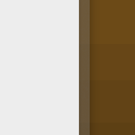
clé est un symbole de
oit pour avoir sauvé la ville plus