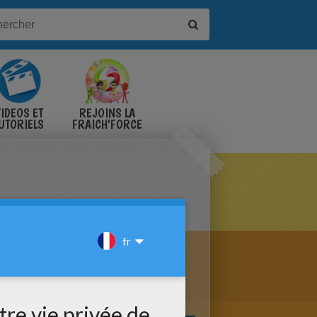
IDÉOS ET
REJOINS LA
UTORIELS
FRAICH'FORCE