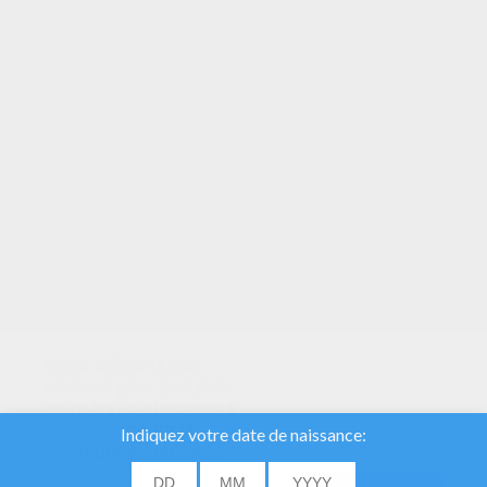
VOTRE NOTE
Nous utilisons des
cookies pour analyser
notre trafic et donner à
nos utilisateurs la
meilleure expérience
utilisateur. Nous