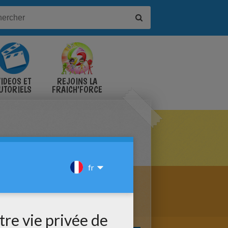
IDÉOS ET
REJOINS LA
UTORIELS
FRAICH'FORCE