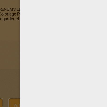
PRENOMS LETTRE A dans les coloriage d'Hellokids. De nom
e Coloriage PRENOMS LETTRE A contient d'autres coloriag
regarder et imprimer ceux qui te plaisent le plus.