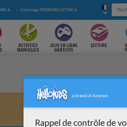
PRÉNOMS A COLORIER
Coloriage PRENOMS LETTRE A
S
ACTIVITES
JEUX EN LIGNE
LECTURE
V
S
MANUELLES
GRATUITS
T
S