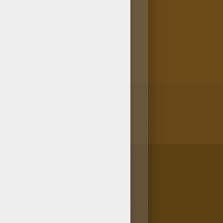
breuses rubrique coloriages
es comme le coloriage