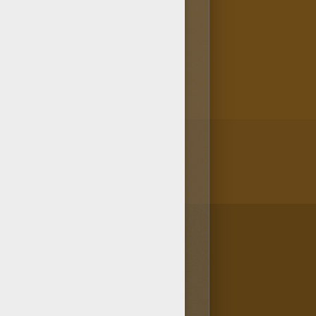
l'imprimer ? Pas de souci, ce
que tu peux aussi colorier le