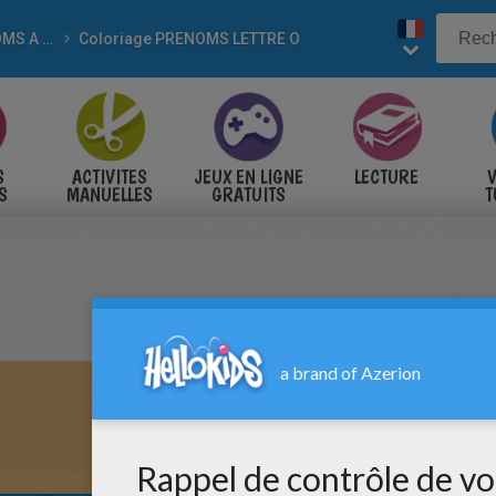
PRÉNOMS A COLORIER
Coloriage PRENOMS LETTRE O
S
ACTIVITES
JEUX EN LIGNE
LECTURE
V
S
MANUELLES
GRATUITS
T
S