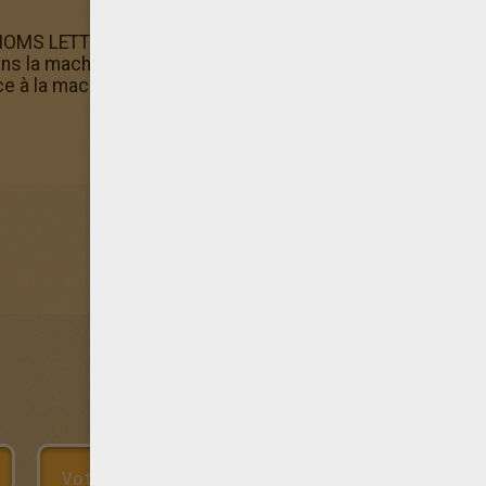
NOMS LETTRE O que tu cherchais mais tu n'as pas de quoi 
s la machine à colorier en ligne d'Hellokids. N'oublie pas 
e à la machine à colorier