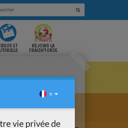
IDÉOS ET
REJOINS LA
UTORIELS
FRAICH'FORCE