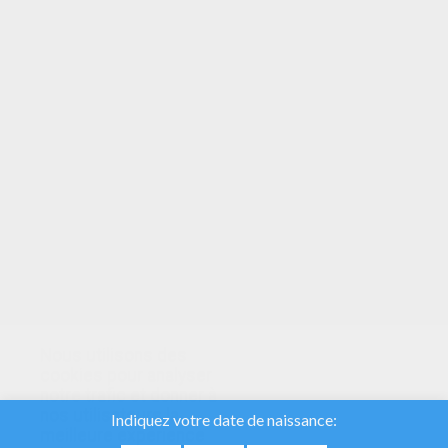
VOTRE NOTE
Nous utilisons des
cookies pour analyser
notre trafic et donner à
nos utilisateurs la
meilleure expérience