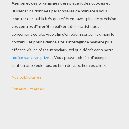
quant à moi,flocons légers,
j'aime à vous voir voltiger.
le soleil est en congé:
comme il neige!comme il neige!
le soleil est en congé
(s'il n'a pas demenagé!)
chacun de s'intérroger,