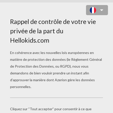
le soleil est en congé:
comme il neige!comme il neige!
le soleil est en congé
(quelque part à l'étranger?)...
quant à moi, flocon légers,
quand il neige,quand il neige,