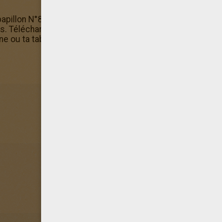
papillon N°8, propose à tes amis de découvrir Hellokids a
 Télécharge l'application gratuite d'Hellokids et colorie 
e ou ta tablette.