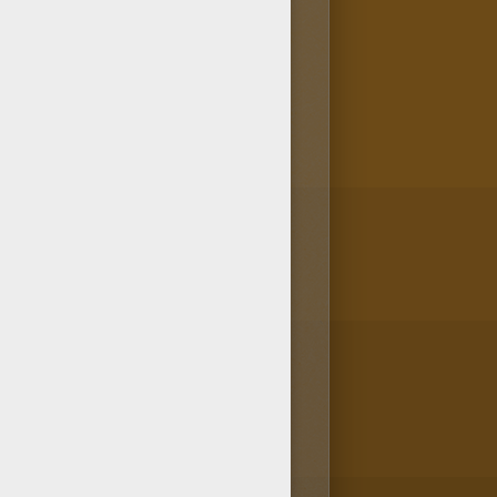
insi que tous les contenus pour
ce coloriage d'un papillon N°8