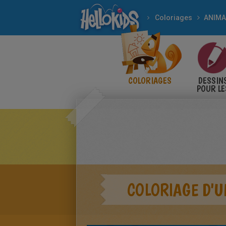
Coloriages
ANIM
COLORIAGES
DESSIN
POUR LE
ENFANT
COLORIAGE D'U