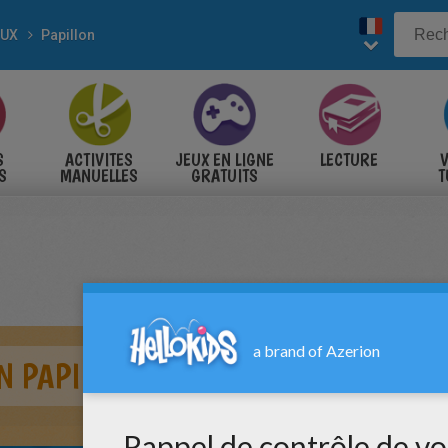
AUX
Papillon
S
ACTIVITES
JEUX EN LIGNE
LECTURE
V
S
MANUELLES
GRATUITS
T
S
N PAPILLON N°8