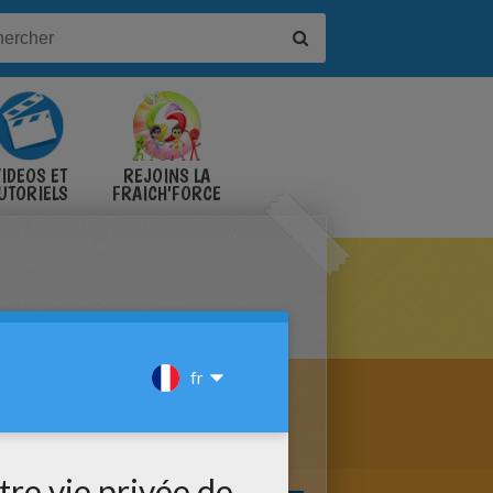
IDÉOS ET
REJOINS LA
UTORIELS
FRAICH'FORCE