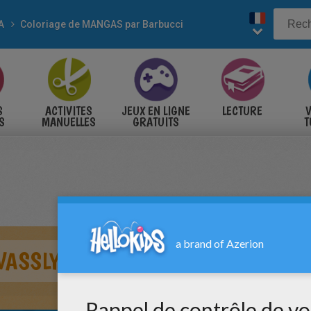
A
Coloriage de MANGAS par Barbucci
S
ACTIVITES
JEUX EN LIGNE
LECTURE
V
S
MANUELLES
GRATUITS
T
S
VASSLY