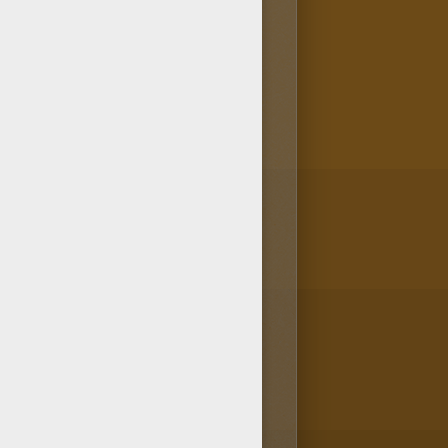
ent sur ton smartphone ou ta
r, rien de plus simple, la