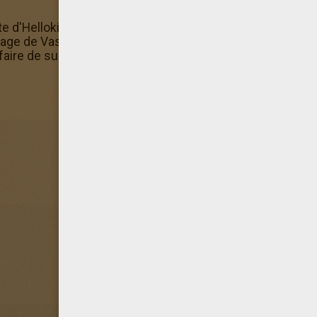
ite d'Hellokids et colorie ce coloriage de Vassly directem
riage de Vassly directement sur ta tablette ou ton ordinateu
 faire de super coloriages