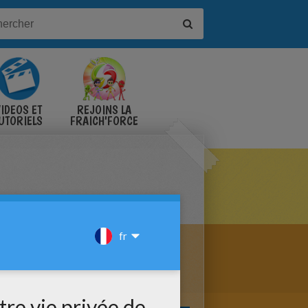
IDÉOS ET
REJOINS LA
UTORIELS
FRAICH'FORCE