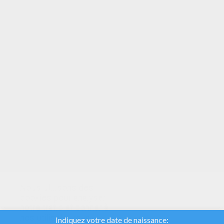
VOTRE NOTE
Nous utilisons des
cookies pour analyser
notre trafic et donner à
nos utilisateurs la