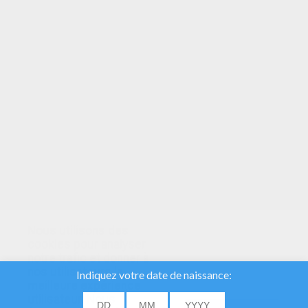
VOTRE NOTE
Nous utilisons des
cookies pour analyser
notre trafic et donner à
nos utilisateurs la
meilleure expérience
utilisateur. Nous