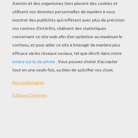
Goûter Surprise
La
cuisine pour enfants
devient amusante
avec les vidéos de
recettes surprises
de
Jedessine. Grâce aux vidéos explicatives
des
recettes enfants
, tu vas pouvoir
fabriquer des
goûters
, des
salades
, des
plats
, des
desserts cuisine enfants
et des
entrées rigolotes. La
cuisine enfant
devient
facile
et tes
recettes
n'ont jamais été aussi
simple
à réaliser ! Et pour les artistes,
rendez-vous sur les
coloriages cuisine
!
Vive les
activités manuelles
de
Jedessine.com, c'est génial !