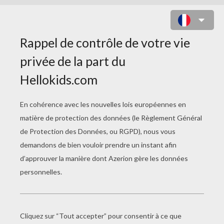
L'ATHLÉTISME AUX
JEUX OLYMPIQUES
Les Épreuves Combinées
La Course Et Le Relais