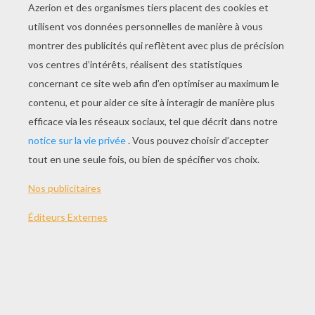
plus loin possible, ils font un tour et demi sur
eux-mêmes (que l'on appelle volte) puis lance le
disque très fort. Si le joueur sort du cercle son
lancer ne compte pas.
Chaque lanceur a droit à 6 lancers.
LES MÉDAILLERS AUX J.O DE 2004 :
chez les hommes :
Virgilijus Alekna
Pays : Lituanie
Performance : 59,89 mètres
chez les femmes :