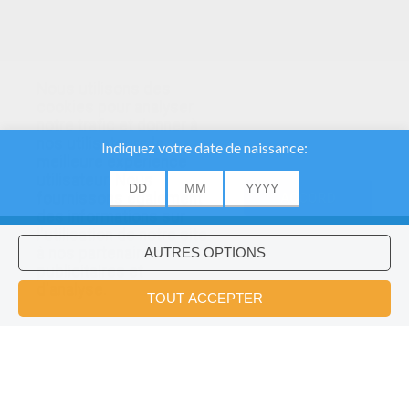
Nous utilisons des
cookies pour analyser
notre trafic et donner à
nos utilisateurs la
meilleure expérience
utilisateur. Nous
fournissons également
ACCORD
des informations sur
l'utilisation de notre site
à nos partenaires
publicitaires et
Voulez-vous installer l'application
×
d'analyse.
Hellokids?
OK