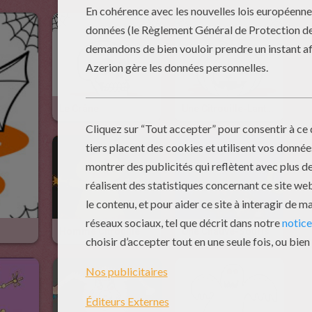
Le Crâne
Une Citrouille-Lanterne
Homme Citrouille
Une Chauve-Souris