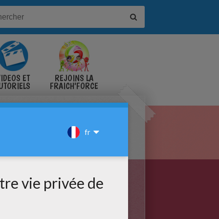
IDÉOS ET
REJOINS LA
UTORIELS
FRAICH'FORCE