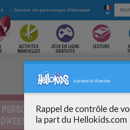
Apprendre à dessiner
Dessiner des personnages d'Halloween
S
ACTIVITES
JEUX EN LIGNE
LECTURE
V
S
MANUELLES
GRATUITS
T
S
S PERSONNAGES
LOWEEN