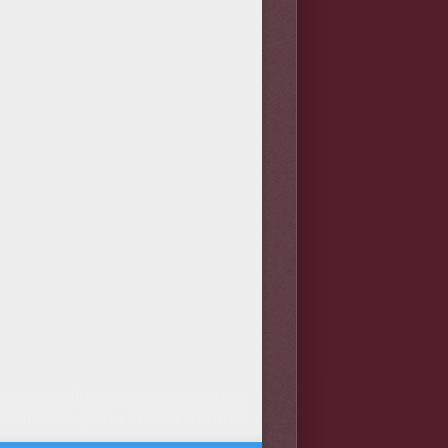
et les illustrations qui sont en
otin, loup-garou et bien d'autres