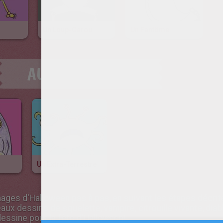
Un Loup-Garou
Un Fantôme
AUTRE CONTENU
Un Extra-Terrestre
ges d'Halloween pas à pas, en suivant les étapes décrites 
ux dessins de squelette, vampire, citrouille vivante, diabl
essine pour la fête d'Halloween!