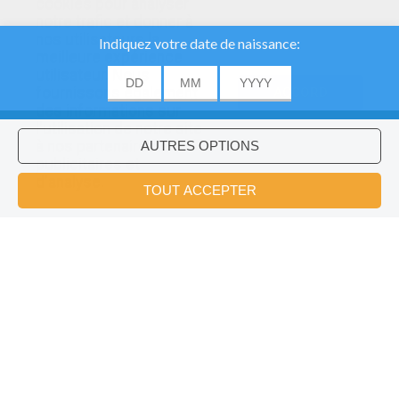
cookies pour analyser
notre trafic et donner à
nos utilisateurs la
meilleure expérience
utilisateur. Nous
fournissons également
ACCORD
des informations sur
l'utilisation de notre site
à nos partenaires
publicitaires et
Voulez-vous installer l'application
×
d'analyse.
Hellokids?
OK
Le Sapin De Noël
L'Etrange Aventure De La Famille Winter - Episode Final