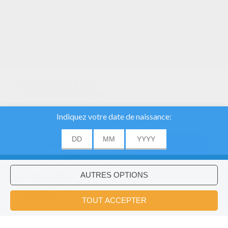
Nous utilisons des
cookies pour analyser
notre trafic et donner à
nos utilisateurs la
meilleure expérience
utilisateur. Nous
fournissons également
ACCORD
des informations sur
l'utilisation de notre site
à nos partenaires
publicitaires et
Voulez-vous installer l'application
×
d'analyse.
Hellokids?
OK