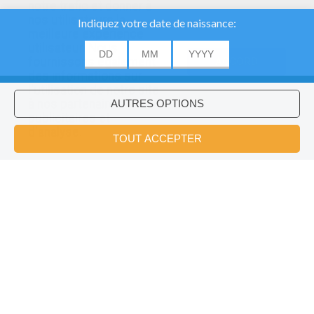
notre trafic et donner à
nos utilisateurs la
meilleure expérience
utilisateur. Nous
fournissons également
ACCORD
des informations sur
l'utilisation de notre site
à nos partenaires
publicitaires et
Voulez-vous installer l'application
×
d'analyse.
Hellokids?
OK
Citron Pressé
La Lune