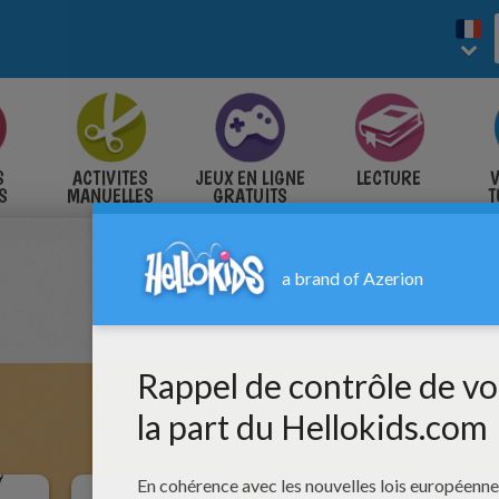
S
ACTIVITES
JEUX EN LIGNE
LECTURE
V
S
MANUELLES
GRATUITS
T
S