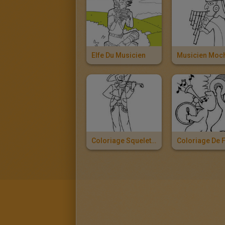
Elfe Du Musicien
Musicien Moc
Coloriage Squelette Mexicain Musicien