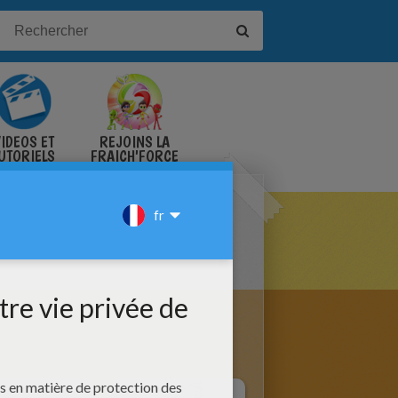
IDÉOS ET
REJOINS LA
UTORIELS
FRAICH'FORCE