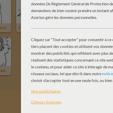
hica
Coloriage Gratuit Les Musiciens De Brême
Coloriage Conte Les Musiciens De Brême
Coloriage De Fantômes Musiciens