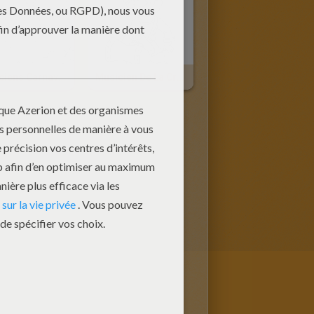
Musiciens Carnaval Rio À Colorier
Musicien De La Crèche À Colorier