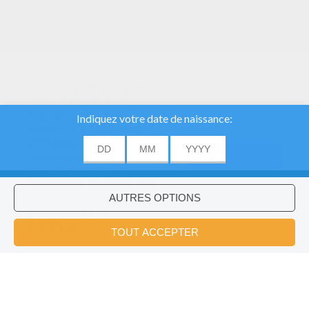
Nous utilisons des
cookies pour analyser
notre trafic et donner à
nos utilisateurs la
meilleure expérience
utilisateur. Nous
fournissons également
ACCORD
des informations sur
l'utilisation de notre site
à nos partenaires
publicitaires et
Voulez-vous installer l'application
×
d'analyse.
Hellokids?
OK