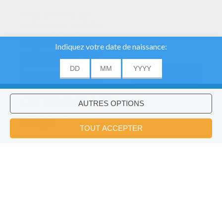
Nous utilisons des
cookies pour analyser
notre trafic et donner à
nos utilisateurs la
meilleure expérience
utilisateur. Nous
fournissons également
ACCORD
des informations sur
l'utilisation de notre site
à nos partenaires
publicitaires et
Voulez-vous installer l'application
×
d'analyse.
Hellokids?
OK