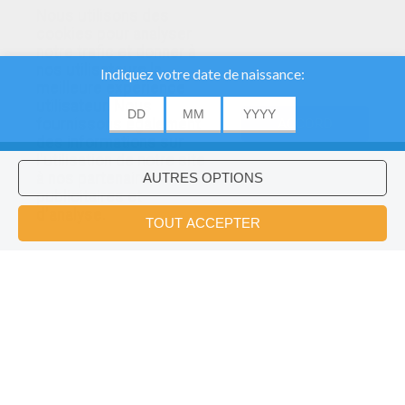
Nous utilisons des
cookies pour analyser
notre trafic et donner à
nos utilisateurs la
meilleure expérience
utilisateur. Nous
fournissons également
ACCORD
des informations sur
l'utilisation de notre site
à nos partenaires
publicitaires et
Voulez-vous installer l'application
×
d'analyse.
Hellokids?
OK
Oeufs Et Poussins De Pâques
Lapin De Pâques Et Poussin